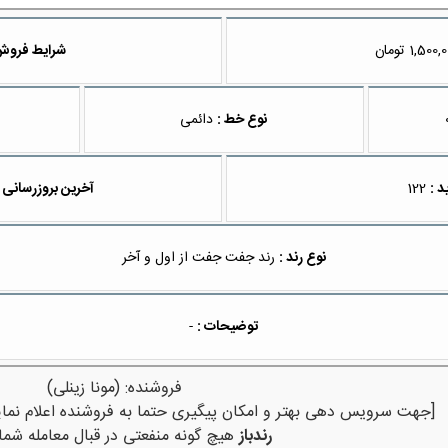
تومان
شرایط فروش
نوع خط :
دائمی
د :
122
آخرین بروزرسانی 
نوع رند :
رند جفت جفت از اول و آخر
توضیحات :
-
فروشنده: (مونا زینلی)
[جهت سرویس دهی بهتر و امکان پیگیری حتما به فروشنده اعلام نمای
رندباز
هیچ گونه منفعتی در قبال معامله شما 