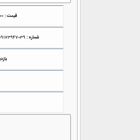
قیمت :
1,500,000
شماره :
09173947039
بازدی