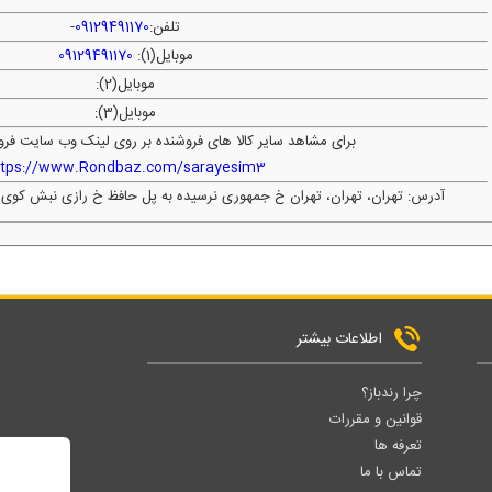
تلفن:
09129491170
-
موبایل(1):
09129491170
موبایل(2):
موبایل(3):
برای مشاهد سایر کالا های فروشنده بر روی لینک وب سایت فرو
ttps://www.Rondbaz.com/sarayesim3
آدرس: تهران، تهران، تهران خ جمهوری نرسیده به پل حافظ خ رازی نبش کوی تیمسار
اطلاعات بیشتر
چرا رندباز؟
قوانین و مقررات
تعرفه ها
تماس با ما