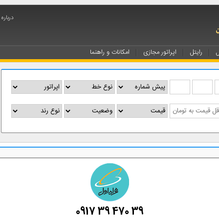
درباره
ل
رایتل
اپراتور مجازی
امکانات و راهنما
0917 39 470 39