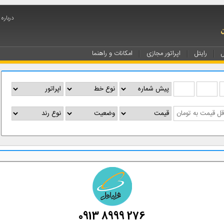
درباره
ل
رایتل
اپراتور مجازی
امکانات و راهنما
0913 8999 276