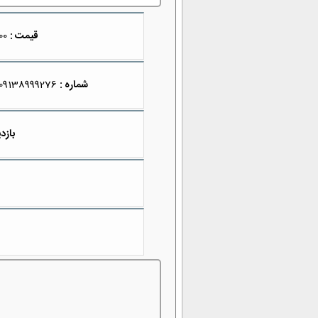
قیمت :
1,990,000
شماره :
09138999276
بازدی