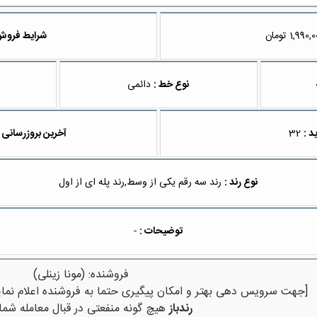
تومان
شرایط فروش
نوع خط :
دائمی
د :
32
آخرین بروزرسانی 
نوع رند :
رند سه رقم یکی از وسط,رند پله ای از اول
توضیحات :
-
فروشنده: (مونا زینلی)
[جهت سرویس دهی بهتر و امکان پیگیری حتما به فروشنده اعلام نمای
رندباز
هیچ گونه منفعتی در قبال معامله شما 