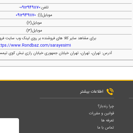
تلفن:
09129491170
-
موبایل(1):
09129491170
موبایل(2):
موبایل(3):
برای مشاهد سایر کالا های فروشنده بر روی لینک وب سایت فرو
ttps://www.Rondbaz.com/sarayesim1
آدرس: تهران، تهران، تهران خیابان جمهوری خیابان رازی نبش کوی تیمساری دفت
اطلاعات بیشتر
چرا رندباز؟
قوانین و مقررات
تعرفه ها
تماس با ما