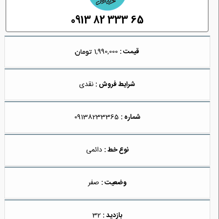
0913 82 333 65
قیمت :
1,990,000
شرایط فروش :
نقدی
شماره :
09138233365
نوع خط :
دائمی
وضعیت :
صفر
بازدید :
32