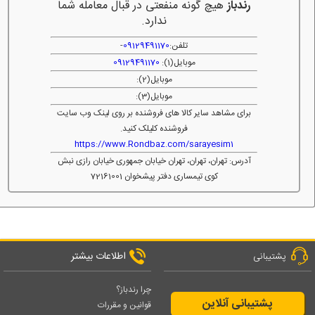
رندباز
هیچ گونه منفعتی در قبال معامله شما
ندارد.
تلفن:
09129491170
-
موبایل(1):
09129491170
موبایل(2):
موبایل(3):
برای مشاهد سایر کالا های فروشنده بر روی لینک وب سایت
فروشنده کلیلک کنید.
https://www.Rondbaz.com/sarayesim1
آدرس: تهران، تهران، تهران خیابان جمهوری خیابان رازی نبش
کوی تیمساری دفتر پیشخوان 72161001
اطلاعات بیشتر
پشتیبانی
چرا رندباز؟
پشتیبانی آنلاین
قوانین و مقررات