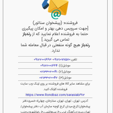
فروشنده: (پیشخوان سناتور)
[جهت سرویس دهی بهتر و امکان پیگیری
حتما به فروشنده اعلام نمایید که از
رندباز
تماس می گیرید.]
رندباز
هیچ گونه منفعتی در قبال معامله شما
ندارد.
تلفن:
09121077570
-
09122001663
موبایل(1):
09122001664
موبایل(2):
02133020041
موبایل(3):
02133020042
برای مشاهد سایر کالا های فروشنده بر روی لینک وب سایت
فروشنده کلیلک کنید.
https://www.Rondbaz.com/sarasiabi912
آدرس: تهران ، تهران، تهران، ستارخان، چهارراه خسرو،دفتر
پیشخوان/کرج،میدان کرج کوچه سازمان آب دفتر پیشخوان/
تهران،پیروزی،آهنگ غربی،خ میرهاشمی،خ رضاشهروی،جنب