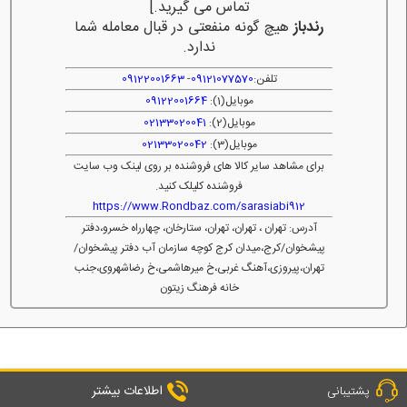
تماس می گیرید.]
رندباز
هیچ گونه منفعتی در قبال معامله شما
ندارد.
تلفن:
09121077570
-
09122001663
موبایل(1):
09122001664
موبایل(2):
02133020041
موبایل(3):
02133020042
برای مشاهد سایر کالا های فروشنده بر روی لینک وب سایت
فروشنده کلیلک کنید.
https://www.Rondbaz.com/sarasiabi912
آدرس: تهران ، تهران، تهران، ستارخان، چهارراه خسرو،دفتر
پیشخوان/کرج،میدان کرج کوچه سازمان آب دفتر پیشخوان/
تهران،پیروزی،آهنگ غربی،خ میرهاشمی،خ رضاشهروی،جنب
خانه فرهنگ زیتون
اطلاعات بیشتر
پشتیبانی