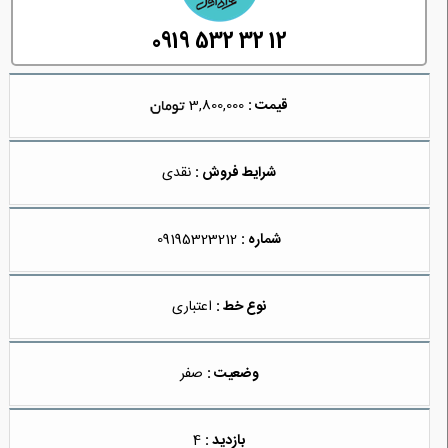
0919 532 32 12
قیمت :
3,800,000
شرایط فروش :
نقدی
شماره :
09195323212
نوع خط :
اعتباری
وضعیت :
صفر
بازدید :
4