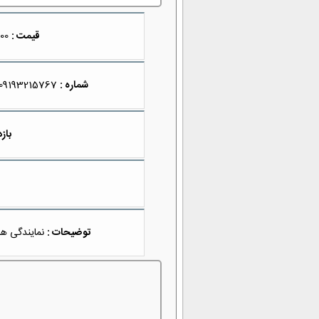
قیمت :
4,600,000
شماره :
09193215767
بازد
توضیحات :
نمایندگی همر