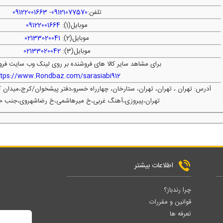
تلفن:
09121077570
-
09122001663
موبایل(1):
09122001664
موبایل(2):
02133020041
موبایل(3):
02133020042
برای مشاهد سایر کالا های فروشنده بر روی لینک وب سایت فرو
ttps://www.Rondbaz.com/sarasiabi912
آدرس: تهران ، تهران، تهران، ستارخان، چهارراه خسرو،دفتر پیشخوان/کرج،میدان
تهران،پیروزی،آهنگ غربی،خ میرهاشمی،خ رضاشهروی،جنب خا
اطلاعات بیشتر
چرا رندباز؟
قوانین و مقررات
تعرفه ها