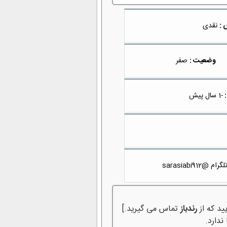
 :
نقدی
وضعیت :
صفر
:
-1 سال پیش
sarasiab
ید که از
رندباز
تماس می گیرید.]
ندارد.