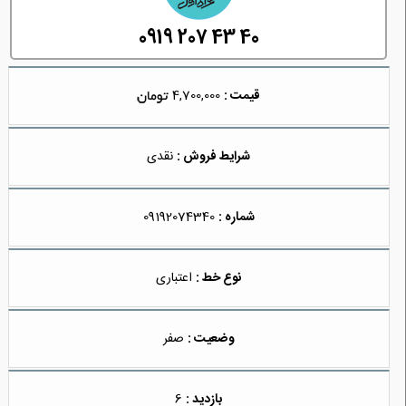
0919 207 43 40
قیمت :
4,700,000
شرایط فروش :
نقدی
شماره :
09192074340
نوع خط :
اعتباری
وضعیت :
صفر
بازدید :
6