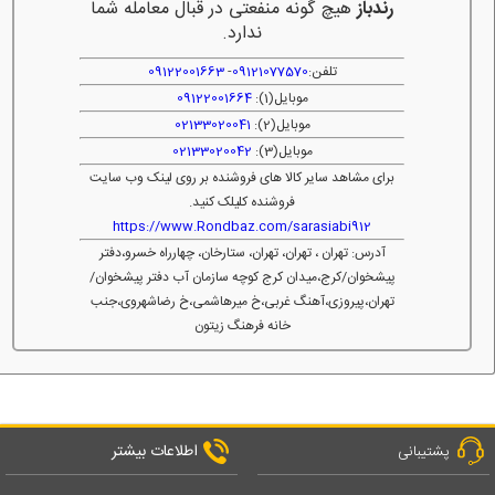
رندباز
هیچ گونه منفعتی در قبال معامله شما
ندارد.
تلفن:
09121077570
-
09122001663
موبایل(1):
09122001664
موبایل(2):
02133020041
موبایل(3):
02133020042
برای مشاهد سایر کالا های فروشنده بر روی لینک وب سایت
فروشنده کلیلک کنید.
https://www.Rondbaz.com/sarasiabi912
آدرس: تهران ، تهران، تهران، ستارخان، چهارراه خسرو،دفتر
پیشخوان/کرج،میدان کرج کوچه سازمان آب دفتر پیشخوان/
تهران،پیروزی،آهنگ غربی،خ میرهاشمی،خ رضاشهروی،جنب
خانه فرهنگ زیتون
اطلاعات بیشتر
پشتیبانی