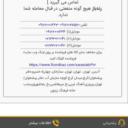
تماس می گیرید.]
رندباز
هیچ گونه منفعتی در قبال معامله شما
ندارد.
تلفن:
09121077570
-
09122001663
موبایل(1):
09122001664
موبایل(2):
02133020041
موبایل(3):
02133020042
برای مشاهد سایر کالا های فروشنده بر روی لینک وب سایت
فروشنده کلیلک کنید.
https://www.Rondbaz.com/sarasiabi912
آدرس: تهران ، تهران، تهران، ستارخان، چهارراه خسرو،دفتر
پیشخوان/کرج،میدان کرج کوچه سازمان آب دفتر پیشخوان/
تهران،پیروزی،آهنگ غربی،خ میرهاشمی،خ رضاشهروی،جنب
خانه فرهنگ زیتون
اطلاعات بیشتر
پشتیبانی