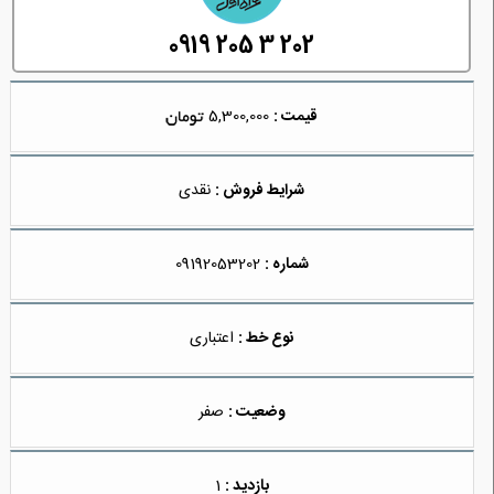
0919 205 3 202
قیمت :
5,300,000
شرایط فروش :
نقدی
شماره :
09192053202
نوع خط :
اعتباری
وضعیت :
صفر
بازدید :
1