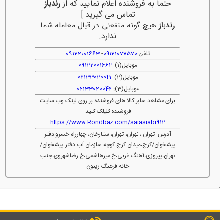
حتما به فروشنده اعلام نمایید که از
رندباز
تماس می گیرید.]
رندباز
هیچ گونه منفعتی در قبال معامله شما
ندارد.
تلفن:
09121077570
-
09122001663
موبایل(1):
09122001664
موبایل(2):
02133020041
موبایل(3):
02133020042
برای مشاهد سایر کالا های فروشنده بر روی لینک وب سایت
فروشنده کلیلک کنید.
https://www.Rondbaz.com/sarasiabi912
آدرس: تهران ، تهران، تهران، ستارخان، چهارراه خسرو،دفتر
پیشخوان/کرج،میدان کرج کوچه سازمان آب دفتر پیشخوان/
تهران،پیروزی،آهنگ غربی،خ میرهاشمی،خ رضاشهروی،جنب
خانه فرهنگ زیتون