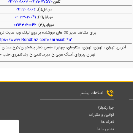
تلفن:
09121077570
-
09122001663
موبایل(1):
09122001664
موبایل(2):
02133020041
موبایل(3):
02133020042
برای مشاهد سایر کالا های فروشنده بر روی لینک وب سایت فرو
ttps://www.Rondbaz.com/sarasiabi912
آدرس: تهران ، تهران، تهران، ستارخان، چهارراه خسرو،دفتر پیشخوان/کرج،میدان
تهران،پیروزی،آهنگ غربی،خ میرهاشمی،خ رضاشهروی،جنب خا
اطلاعات بیشتر
چرا رندباز؟
قوانین و مقررات
تعرفه ها
تماس با ما