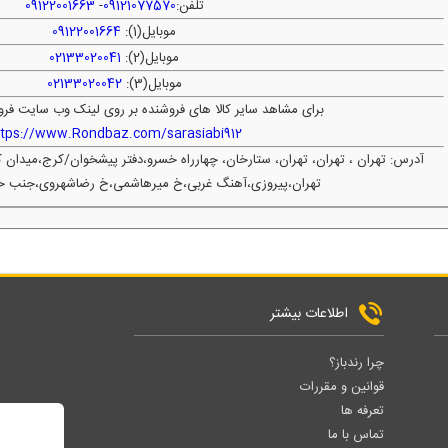
تلفن:
09121077570
-
09122001663
موبایل(1):
09122001664
موبایل(2):
02133020041
موبایل(3):
02133020042
برای مشاهد سایر کالا های فروشنده بر روی لینک وب سایت فرو
ttps://www.Rondbaz.com/sarasiabi912
آدرس: تهران ، تهران، تهران، ستارخان، چهارراه خسرو،دفتر پیشخوان/کرج،میدان
تهران،پیروزی،آهنگ غربی،خ میرهاشمی،خ رضاشهروی،جنب خا
اطلاعات بیشتر
چرا رندباز؟
قوانین و مقررات
تعرفه ها
تماس با ما