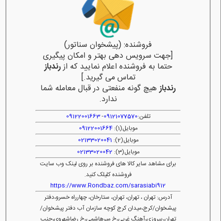
فروشنده: (پیشخوان سناتور)
[جهت سرویس دهی بهتر و امکان پیگیری
حتما به فروشنده اعلام نمایید که از
رندباز
تماس می گیرید.]
رندباز
هیچ گونه منفعتی در قبال معامله شما
ندارد.
تلفن:
09121077570
-
09122001663
موبایل(1):
09122001664
موبایل(2):
02133020041
موبایل(3):
02133020042
برای مشاهد سایر کالا های فروشنده بر روی لینک وب سایت
فروشنده کلیلک کنید.
https://www.Rondbaz.com/sarasiabi912
آدرس: تهران ، تهران، تهران، ستارخان، چهارراه خسرو،دفتر
پیشخوان/کرج،میدان کرج کوچه سازمان آب دفتر پیشخوان/
تهران،پیروزی،آهنگ غربی،خ میرهاشمی،خ رضاشهروی،جنب