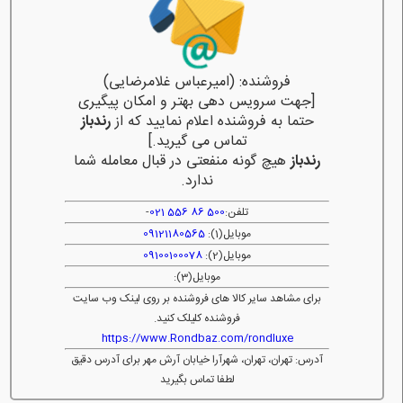
فروشنده: (امیرعباس غلامرضایی)
[جهت سرویس دهی بهتر و امکان پیگیری
حتما به فروشنده اعلام نمایید که از
رندباز
تماس می گیرید.]
رندباز
هیچ گونه منفعتی در قبال معامله شما
ندارد.
تلفن:
500 86 556 021
-
موبایل(1):
09121180565
موبایل(2):
09100100078
موبایل(3):
برای مشاهد سایر کالا های فروشنده بر روی لینک وب سایت
فروشنده کلیلک کنید.
https://www.Rondbaz.com/rondluxe
آدرس: تهران، تهران، شهرآرا خیابان آرش مهر برای آدرس دقیق
لطفا تماس بگیرید