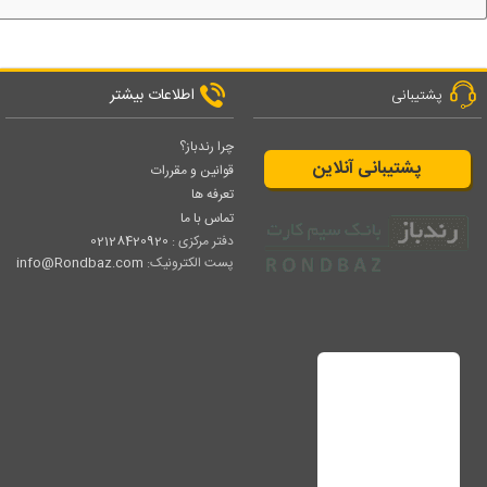
اطلاعات بیشتر
پشتیبانی
چرا رندباز؟
پشتیبانی آنلاین
قوانین و مقررات
تعرفه ها
تماس با ما
دفتر مرکزی :
02128420920
پست الکترونیک:
info@Rondbaz.com