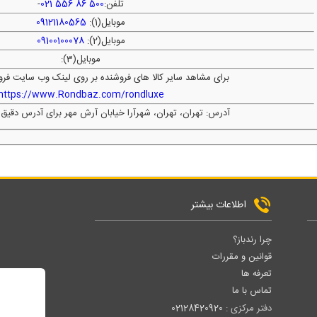
تلفن:
500 86 556 021
-
موبایل(1):
09121180565
موبایل(2):
09100100078
موبایل(3):
برای مشاهد سایر کالا های فروشنده بر روی لینک وب سایت فرو
https://www.Rondbaz.com/rondluxe
آدرس: تهران، تهران، شهرآرا خیابان آرش مهر برای آدرس دقیق 
اطلاعات بیشتر
چرا رندباز؟
قوانین و مقررات
تعرفه ها
تماس با ما
دفتر مرکزی :
02128420920