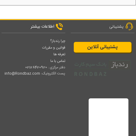
اطلاعات بیشتر
پشتیبانی
چرا رندباز؟
پشتیبانی آنلاین
قوانین و مقررات
تعرفه ها
تماس با ما
دفتر مرکزی :
02128420920
پست الکترونیک:
info@Rondbaz.com