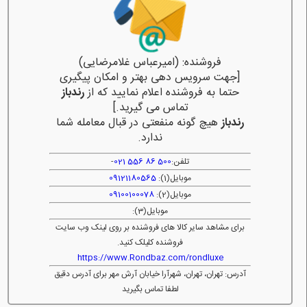
فروشنده: (امیرعباس غلامرضایی)
[جهت سرویس دهی بهتر و امکان پیگیری
حتما به فروشنده اعلام نمایید که از
رندباز
تماس می گیرید.]
رندباز
هیچ گونه منفعتی در قبال معامله شما
ندارد.
تلفن:
500 86 556 021
-
موبایل(1):
09121180565
موبایل(2):
09100100078
موبایل(3):
برای مشاهد سایر کالا های فروشنده بر روی لینک وب سایت
فروشنده کلیلک کنید.
https://www.Rondbaz.com/rondluxe
آدرس: تهران، تهران، شهرآرا خیابان آرش مهر برای آدرس دقیق
لطفا تماس بگیرید