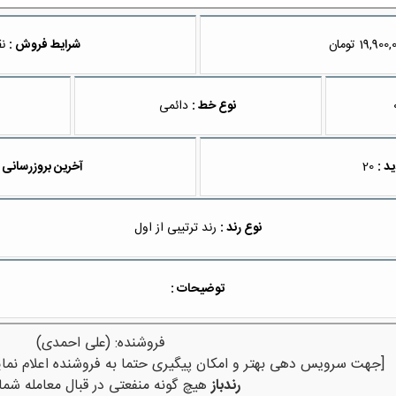
تومان
شرایط فروش :
نق
نوع خط :
دائمی
ید :
20
آخرین بروزرسانی 
نوع رند :
رند ترتیبی از اول
توضیحات :
فروشنده: (علی احمدی)
[جهت سرویس دهی بهتر و امکان پیگیری حتما به فروشنده اعلام نمای
رندباز
هیچ گونه منفعتی در قبال معامله شما 