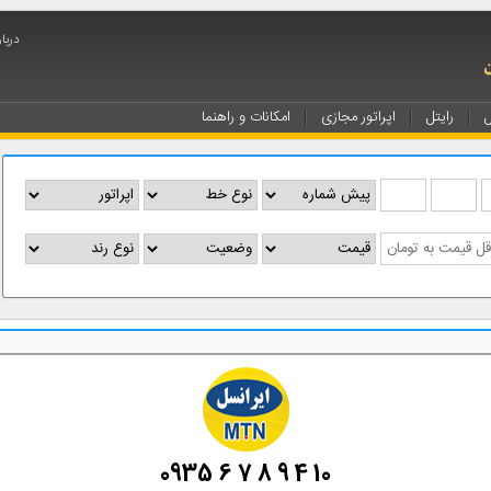
درباره ip
ل
رایتل
اپراتور مجازی
امکانات و راهنما
0935 6 7 8 9 4 10