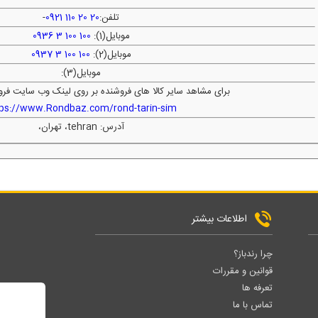
تلفن:
20 20 110 0921
-
موبایل(1):
100 100 3 0936
موبایل(2):
100 100 3 0937
موبایل(3):
برای مشاهد سایر کالا های فروشنده بر روی لینک وب سایت فرو
tps://www.Rondbaz.com/rond-tarin-sim
آدرس: tehran، تهران،
اطلاعات بیشتر
چرا رندباز؟
قوانین و مقررات
تعرفه ها
تماس با ما