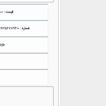
قیمت :
19,900,000
شماره :
09356789410
بازد