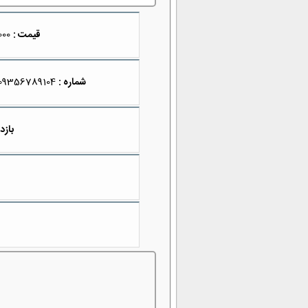
قیمت :
49,900,000
شماره :
09356789104
بازدی