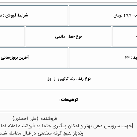
تومان
شرایط فروش :
نق
نوع خط :
دائمی
د :
24
آخرین بروزرسانی 
نوع رند :
رند ترتیبی از اول
توضیحات :
فروشنده: (علی احمدی)
[جهت سرویس دهی بهتر و امکان پیگیری حتما به فروشنده اعلام نمای
رندباز
هیچ گونه منفعتی در قبال معامله شما 