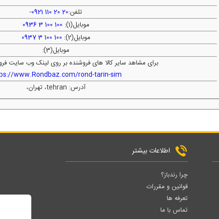
تلفن:
20 20 110 0921
-
موبایل(1):
100 100 3 0936
موبایل(2):
100 100 3 0937
موبایل(3):
برای مشاهد سایر کالا های فروشنده بر روی لینک وب سایت فرو
tps://www.Rondbaz.com/rond-tarin-sim
آدرس: tehran، تهران،
اطلاعات بیشتر
چرا رندباز؟
قوانین و مقررات
تعرفه ها
تماس با ما