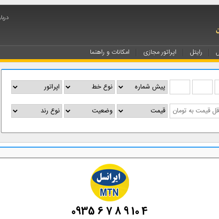
درباره ip
ل
رایتل
اپراتور مجازی
امکانات و راهنما
0935 6 7 8 9 10 4