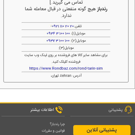
تماس می گیرید.]
رندباز
هیچ گونه منفعتی در قبال معامله شما
ندارد.
تلفن:
20 20 110 0921
-
موبایل(1):
100 100 3 0936
موبایل(2):
100 100 3 0937
موبایل(3):
برای مشاهد سایر کالا های فروشنده بر روی لینک وب سایت
فروشنده کلیلک کنید.
https://www.Rondbaz.com/rond-tarin-sim
آدرس: tehran، تهران،
اطلاعات بیشتر
پشتیبانی
چرا رندباز؟
پشتیبانی آنلاین
قوانین و مقررات