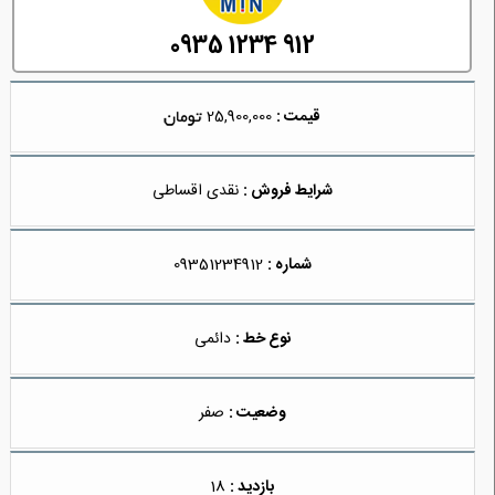
0935 1234 912
قیمت :
25,900,000
شرایط فروش :
نقدی اقساطی
شماره :
09351234912
نوع خط :
دائمی
وضعیت :
صفر
بازدید :
18