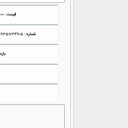
قیمت :
19,900,000
شماره :
09351234905
بازد