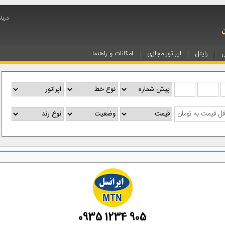
درباره ip
ل
رایتل
اپراتور مجازی
امکانات و راهنما
0935 1234 905