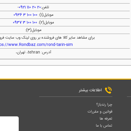
تلفن:
20 20 110 0921
-
موبایل(1):
100 100 3 0936
موبایل(2):
100 100 3 0937
موبایل(3):
برای مشاهد سایر کالا های فروشنده بر روی لینک وب سایت فرو
tps://www.Rondbaz.com/rond-tarin-sim
آدرس: tehran، تهران،
اطلاعات بیشتر
چرا رندباز؟
قوانین و مقررات
تعرفه ها
تماس با ما