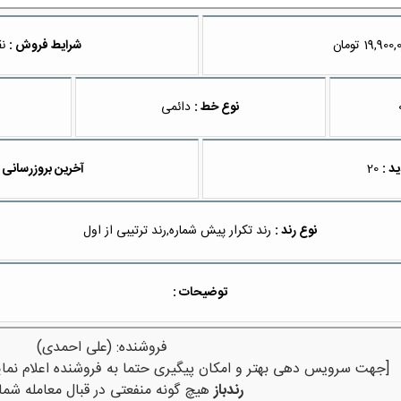
تومان
شرایط فروش :
نق
نوع خط :
دائمی
ید :
20
آخرین بروزرسانی 
نوع رند :
رند تکرار پیش شماره,رند ترتیبی از اول
توضیحات :
فروشنده: (علی احمدی)
[جهت سرویس دهی بهتر و امکان پیگیری حتما به فروشنده اعلام نمای
رندباز
هیچ گونه منفعتی در قبال معامله شما 