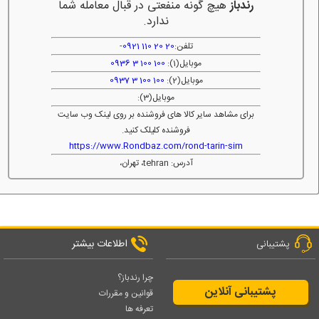
رندباز
هیچ گونه منفعتی در قبال معامله شما
ندارد.
تلفن:
20 20 110 0921
-
موبایل(1):
100 100 3 0936
موبایل(2):
100 100 3 0937
موبایل(3):
برای مشاهد سایر کالا های فروشنده بر روی لینک وب سایت
فروشنده کلیلک کنید.
https://www.Rondbaz.com/rond-tarin-sim
آدرس: tehran، تهران،
اطلاعات بیشتر
پشتیبانی
چرا رندباز؟
پشتیبانی آنلاین
قوانین و مقررات
تعرفه ها