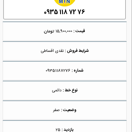
0935 118 72 76
قیمت :
15,900,000
شرایط فروش :
نقدی اقساطی
شماره :
09351187276
نوع خط :
دائمی
وضعیت :
صفر
بازدید :
25