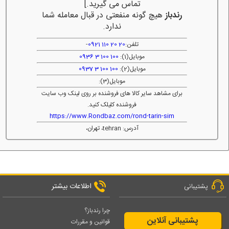
تماس می گیرید.]
رندباز
هیچ گونه منفعتی در قبال معامله شما
ندارد.
تلفن:
20 20 110 0921
-
موبایل(1):
100 100 3 0936
موبایل(2):
100 100 3 0937
موبایل(3):
برای مشاهد سایر کالا های فروشنده بر روی لینک وب سایت
فروشنده کلیلک کنید.
https://www.Rondbaz.com/rond-tarin-sim
آدرس: tehran، تهران،
اطلاعات بیشتر
پشتیبانی
چرا رندباز؟
پشتیبانی آنلاین
قوانین و مقررات