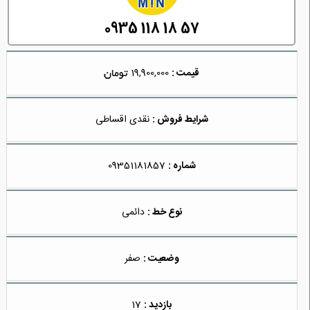
0935 118 18 57
قیمت :
19,900,000
شرایط فروش :
نقدی اقساطی
شماره :
09351181857
نوع خط :
دائمی
وضعیت :
صفر
بازدید :
17