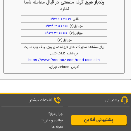
رندباز
هیچ گونه منفعتی در قبال معامله شما
ندارد.
تلفن:
20 20 110 0921
-
موبایل(1):
100 100 3 0936
موبایل(2):
100 100 3 0937
موبایل(3):
برای مشاهد سایر کالا های فروشنده بر روی لینک وب سایت
فروشنده کلیلک کنید.
https://www.Rondbaz.com/rond-tarin-sim
آدرس: tehran، تهران،
اطلاعات بیشتر
پشتیبانی
چرا رندباز؟
پشتیبانی آنلاین
قوانین و مقررات
تعرفه ها