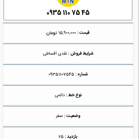
0935 110 75 45
قیمت :
15,900,000
شرایط فروش :
نقدی اقساطی
شماره :
09351107545
نوع خط :
دائمی
وضعیت :
صفر
بازدید :
25