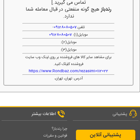
تماس می گیرید.]
رندباز
هیچ گونه منفعتی در قبال معامله شما
ندارد.
تلفن:
09128080507
-
موبایل(1):
09128080507
موبایل(2):
موبایل(3):
برای مشاهد سایر کالا های فروشنده بر روی لینک وب سایت
فروشنده کلیلک کنید.
https://www.Rondbaz.com/rezasim10112022
آدرس: تهران، تهران،
اطلاعات بیشتر
پشتیبانی
چرا رندباز؟
پشتیبانی آنلاین
قوانین و مقررات