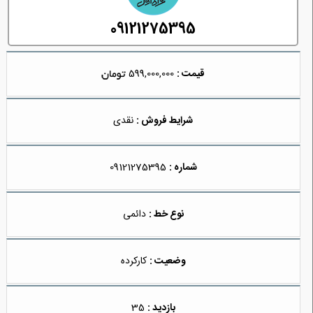
09121275395
قیمت :
599,000,000
شرایط فروش :
نقدی
شماره :
09121275395
نوع خط :
دائمی
وضعیت :
کارکرده
بازدید :
35