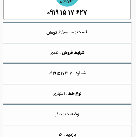
0919 15 17 627
قیمت :
6,900,000
شرایط فروش :
نقدی
شماره :
09191517627
نوع خط :
اعتباری
وضعیت :
صفر
بازدید :
16