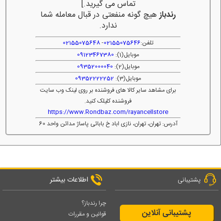
تماس می گیرید.]
رندباز
هیچ گونه منفعتی در قبال معامله شما
ندارد.
تلفن:
02155075646
-
02155075648
موبایل(1):
09123467380
موبایل(2):
09352000040
موبایل(3):
09352222252
برای مشاهد سایر کالا های فروشنده بر روی لینک وب سایت
فروشنده کلیلک کنید.
https://www.Rondbaz.com/rayancellstore
آدرس: تهران، تهران، نازی اباد خ بابائی پاساژ مدائن واحد 60
اطلاعات بیشتر
پشتیبانی
چرا رندباز؟
پشتیبانی آنلاین
قوانین و مقررات