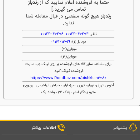
حتما به فروشنده اعلام نمایید که از
رندباز
تماس می گیرید.]
رندباز
هیچ گونه منفعتی در قبال معامله شما
ندارد.
تلفن:
02144247474
-
02144247476
موبایل(1):
09121212019
موبایل(2):
موبایل(3):
برای مشاهد سایر کالا های فروشنده بر روی لینک وب سایت
فروشنده کلیلک کنید.
https://www.Rondbaz.com/pishkhan2080
آدرس: تهران، تهران، تهران ، مرزداران ، خیابان ابراهیمی ، روبروی
مترو یادگار امام ، پلاک 26 ، واحد یک
اطلاعات بیشتر
پشتیبانی