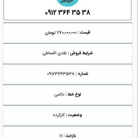
0912 364 35 38
قیمت :
270,000,000
شرایط فروش :
نقدی اقساطی
شماره :
09123643538
نوع خط :
دائمی
وضعیت :
کارکرده
بازدید :
11