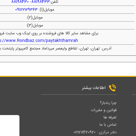
تلفن:
88198433
-
88198430
موبایل(1):
09122129363
موبایل(2):
موبایل(3):
برای مشاهد سایر کالا های فروشنده بر روی لینک وب سایت فرو
ps://www.Rondbaz.com/paytakhthamrah
آدرس: تهران، تهران، تقاطع ولیعصر میرداماد مجتمع کامپیوتر پایتخت ب
اطلاعات بیشتر
چرا رندباز؟
قوانین و مقررات
تعرفه ها
تماس با ما
دفتر مرکزی :
02128420920