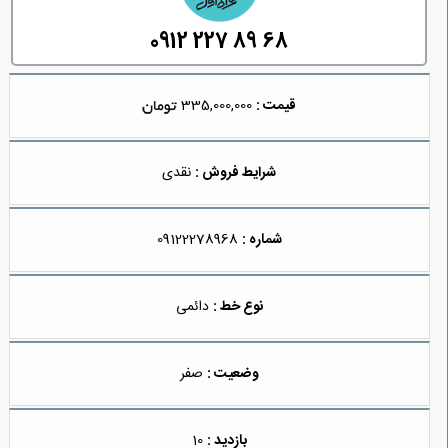
0912 227 89 68
قیمت :
335,000,000
شرایط فروش :
نقدی
شماره :
09122278968
نوع خط :
دائمی
وضعیت :
صفر
بازدید :
10