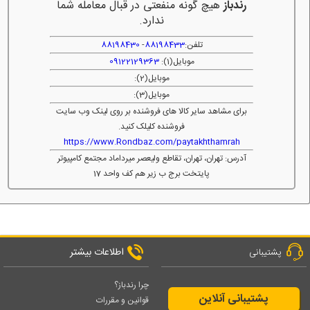
رندباز
هیچ گونه منفعتی در قبال معامله شما
ندارد.
تلفن:
88198433
-
88198430
موبایل(1):
09122129363
موبایل(2):
موبایل(3):
برای مشاهد سایر کالا های فروشنده بر روی لینک وب سایت
فروشنده کلیلک کنید.
https://www.Rondbaz.com/paytakhthamrah
آدرس: تهران، تهران، تقاطع ولیعصر میرداماد مجتمع کامپیوتر
پایتخت برج ب زیر هم کف واحد 17
اطلاعات بیشتر
پشتیبانی
چرا رندباز؟
پشتیبانی آنلاین
قوانین و مقررات