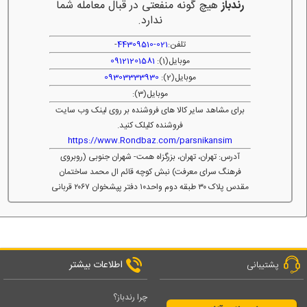
رندباز
هیچ گونه منفعتی در قبال معامله شما
ندارد.
تلفن:
021-44309510
-
موبایل(1):
09121201581
موبایل(2):
09303333930
موبایل(3):
برای مشاهد سایر کالا های فروشنده بر روی لینک وب سایت
فروشنده کلیلک کنید.
https://www.Rondbaz.com/parsnikansim
آدرس: تهران، تهران، بزرگزاه همت- شهران جنوبی (روبروی
فرهنگ سرای معرفت) نبش کوچه قائم ال محمد ساختمان
مقدس پلاک ۳۰ طبقه دوم واحد۱۰ دفتر پپشخوان ۲۰۶۷ قربانی
اطلاعات بیشتر
پشتیبانی
چرا رندباز؟