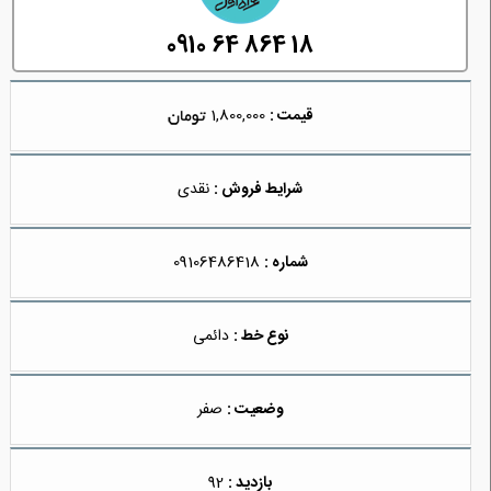
0910 64 864 18
قیمت :
1,800,000
شرایط فروش :
نقدی
شماره :
09106486418
نوع خط :
دائمی
وضعیت :
صفر
بازدید :
92