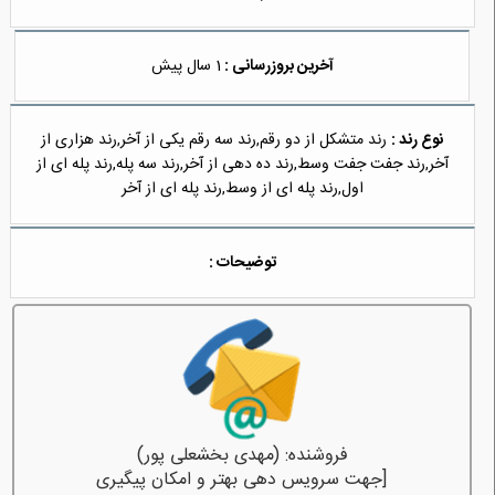
آخرین بروزرسانی :
1 سال پیش
نوع رند :
رند متشکل از دو رقم,رند سه رقم یکی از آخر,رند هزاری از
آخر,رند جفت جفت وسط,رند ده دهی از آخر,رند سه پله,رند پله ای از
اول,رند پله ای از وسط,رند پله ای از آخر
توضیحات :
فروشنده: (مهدی بخشعلی پور)
[جهت سرویس دهی بهتر و امکان پیگیری