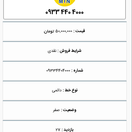
0933 440 4000
قیمت :
50,000,000
شرایط فروش :
نقدی
شماره :
09334404000
نوع خط :
دائمی
وضعیت :
صفر
بازدید :
27