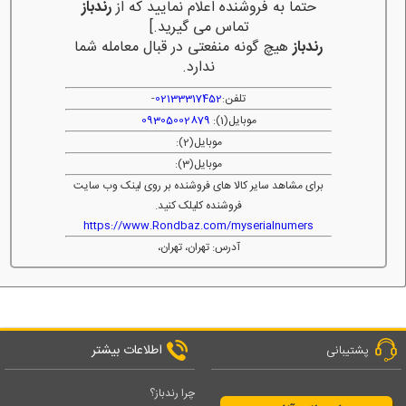
حتما به فروشنده اعلام نمایید که از
رندباز
تماس می گیرید.]
رندباز
هیچ گونه منفعتی در قبال معامله شما
ندارد.
تلفن:
02133317452
-
موبایل(1):
09305002879
موبایل(2):
موبایل(3):
برای مشاهد سایر کالا های فروشنده بر روی لینک وب سایت
فروشنده کلیلک کنید.
https://www.Rondbaz.com/myserialnumers
آدرس: تهران، تهران،
اطلاعات بیشتر
پشتیبانی
چرا رندباز؟