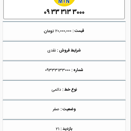
09 33 313 3000
قیمت :
20,000,000
شرایط فروش :
نقدی
شماره :
09333133000
نوع خط :
دائمی
وضعیت :
صفر
بازدید :
21