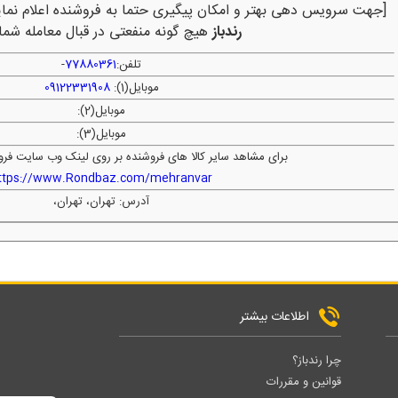
[جهت سرویس دهی بهتر و امکان پیگیری حتما به فروشنده اعلام نمای
رندباز
هیچ گونه منفعتی در قبال معامله شما 
تلفن:
77880361
-
موبایل(1):
09122331908
موبایل(2):
موبایل(3):
برای مشاهد سایر کالا های فروشنده بر روی لینک وب سایت فرو
ttps://www.Rondbaz.com/mehranvar
آدرس: تهران، تهران،
اطلاعات بیشتر
چرا رندباز؟
قوانین و مقررات