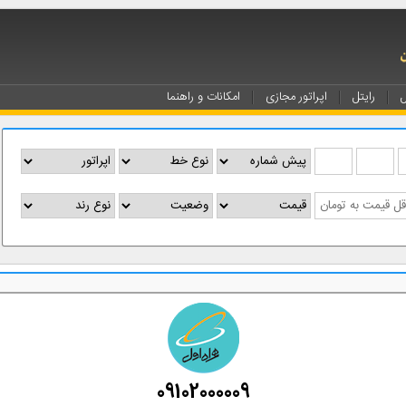
ل
رایتل
اپراتور مجازی
امکانات و راهنما
09102000009