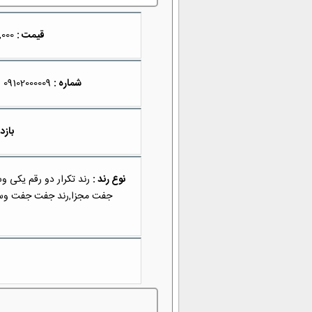
قیمت :
1,000,000,000
شماره :
09102000009
بازد
نوع رند :
رند تکرار دو رقم یکی وس
جفت مجزا,رند جفت جفت وسط,رن