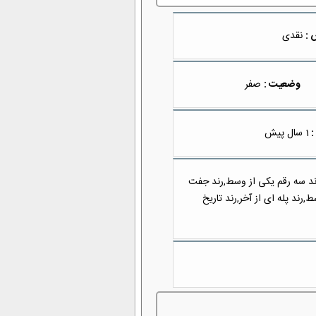
 :
نقدی
وضعیت :
صفر
:
1 سال پیش
رند سه رقم یکی از وسط,رند جفت
ند پله ای از آخر,رند تاریخ