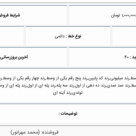
تومان
شرایط فروش
نوع خط :
دائمی
ید :
40
آخرین بروزرسانی 
ط,رند میلیونی,رند کد پایین,رند پنج رقم یکی از وسط,رند چهار رقم یکی از وسط,
د صد صدی,رند ده دهی از اول,رند سه پله,رند پله ای از اول,رند پله ای از وسط,ر
تولدی,رند آینه ای
توضیحات :
فروشنده: (محمد مهرانور)