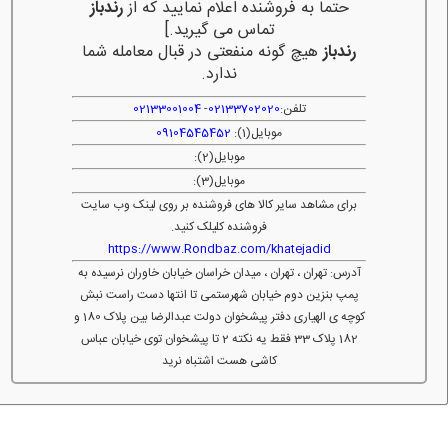
حتما به فروشنده اعلام نمایید که از
رندباز
تماس می گیرید.]
رندباز
هیچ گونه منفعتی در قبال معامله شما
ندارد.
تلفن:
02133702020
-
02133001004
موبایل(1):
09104545452
موبایل(2):
موبایل(3):
برای مشاهد سایر کالا های فروشنده بر روی لینک وب سایت
فروشنده کلیلک کنید.
https://www.Rondbaz.com/khatejadid
آدرس: تهران ، تهران ، میدان خراسان خیابان خاوران نرسیده به
پمپ بنزین دوم خیابان شهرستمی تا انتها دست راست نبش
کوچه ی الهیاری دفتر پیشخوان دولت عبدالرضا بین پلاک 180 و
182 پلاک 33 فقط یه نکته 2 تا پیشخوان توی خیابان عباس
کاشی هست اشتباه نرید