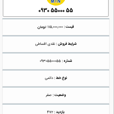
0930 55000 55
قیمت :
115,000,000
شرایط فروش :
نقدی اقساطی
شماره :
09305500055
نوع خط :
دائمی
وضعیت :
صفر
بازدید :
472