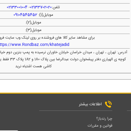
تلفن:
02133702020
-
02133001004
موبایل(1):
09104545452
موبایل(2):
موبایل(3):
برای مشاهد سایر کالا های فروشنده بر روی لینک وب سایت فرو
ttps://www.Rondbaz.com/khatejadid
آدرس: تهران ، تهران ، میدان خراسان خیابان خاوران نرسیده به پمپ بنزین دوم خ
کاشی هست اشتباه نرید
اطلاعات بیشتر
چرا رندباز؟
قوانین و مقررات