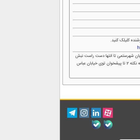
شنده کلیلک کنید.
h
یابان شهرستمی تا انتها دست راست نبش
کوچه ی الهیاری دفتر پیشخوان دولت عبدالرضا بین پلاک 180 و 182 پلاک 33 فقط یه نکته 2 تا پیشخوان توی خیابان عباس