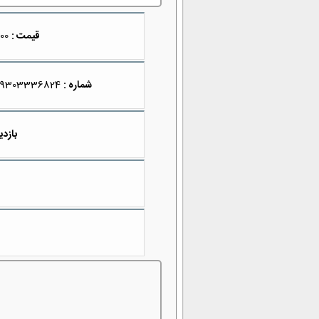
قیمت :
2,950,000
شماره :
09303336824
بازدی