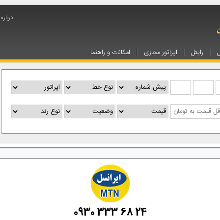
دربار
ل
رایتل
اپراتور مجازی
امکانات و راهنما
0930 333 68 24