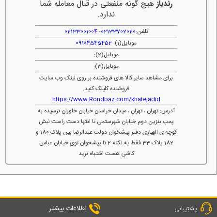
رندباز
هیچ گونه منفعتی در قبال معامله شما
ندارد.
تلفن:
02133702020
-
02133001004
موبایل(1):
09104545452
موبایل(2):
موبایل(3):
برای مشاهد سایر کالا های فروشنده بر روی لینک وب سایت
فروشنده کلیلک کنید.
https://www.Rondbaz.com/khatejadid
آدرس: تهران ، تهران ، میدان خراسان خیابان خاوران نرسیده به
پمپ بنزین دوم خیابان شهرستمی تا انتها دست راست نبش
کوچه ی الهیاری دفتر پیشخوان دولت عبدالرضا بین پلاک 180 و
182 پلاک 33 فقط یه نکته 2 تا پیشخوان توی خیابان عباس
کاشی هست اشتباه نرید
اطلاعات بیشتر
پشتیبانی