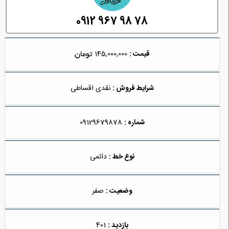
0912 967 98 78
قیمت :
145,000,000
شرایط فروش :
نقدی اقساطی
شماره :
09129679878
نوع خط :
دائمی
وضعیت :
صفر
بازدید :
401