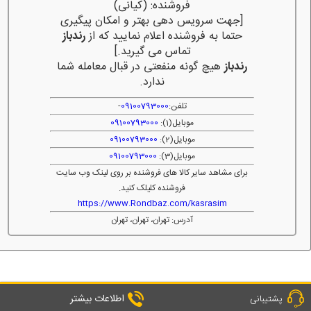
فروشنده: (کیانی)
[جهت سرویس دهی بهتر و امکان پیگیری
حتما به فروشنده اعلام نمایید که از
رندباز
تماس می گیرید.]
رندباز
هیچ گونه منفعتی در قبال معامله شما
ندارد.
تلفن:
09100793000
-
موبایل(1):
09100793000
موبایل(2):
09100793000
موبایل(3):
09100793000
برای مشاهد سایر کالا های فروشنده بر روی لینک وب سایت
فروشنده کلیلک کنید.
https://www.Rondbaz.com/kasrasim
آدرس: تهران، تهران، تهران
اطلاعات بیشتر
پشتیبانی