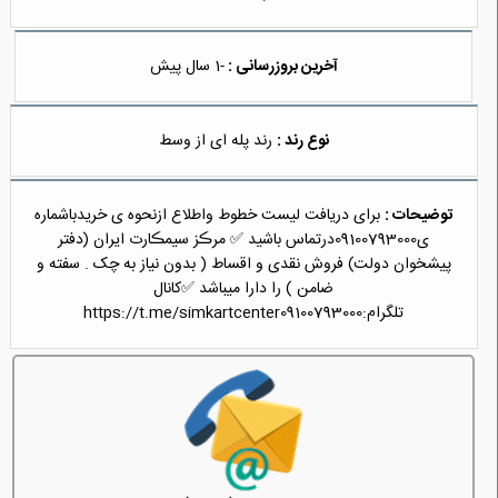
آخرین بروزرسانی :
-1 سال پیش
نوع رند :
رند پله ای از وسط
توضیحات :
برای دریافت لیست خطوط واطلاع ازنحوه ی خریدباشماره
ی09100793000درتماس باشید ✅ مرڪز سیمڪارت ایران (دفتر
پیشخوان دولت) فروش نقدی و اقساط ( بدون نیاز به چک . سفته و
ضامن ) را دارا میباشد ✅کانال
تلگرام:https://t.me/simkartcenter09100793000