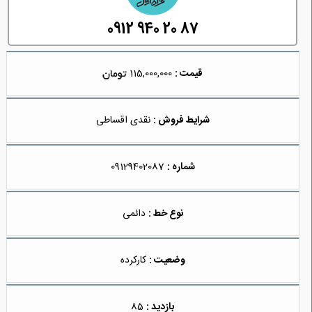
0912 940 20 87
قیمت :
115,000,000
شرایط فروش :
نقدی اقساطی
شماره :
09129402087
نوع خط :
دائمی
وضعیت :
کارکرده
بازدید :
85