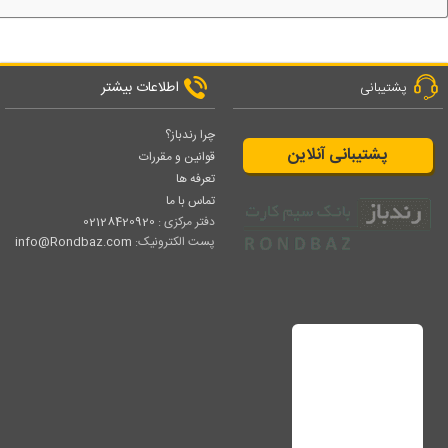
اطلاعات بیشتر
پشتیبانی
چرا رندباز؟
پشتیبانی آنلاین
قوانین و مقررات
تعرفه ها
تماس با ما
دفتر مرکزی :
02128420920
پست الکترونیک:
info@Rondbaz.com