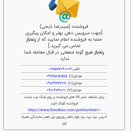
فروشنده: (سیدرضا ذِبحی)
[جهت سرویس دهی بهتر و امکان پیگیری
حتما به فروشنده اعلام نمایید که از
رندباز
تماس می گیرید.]
رندباز
هیچ گونه منفعتی در قبال معامله شما
ندارد.
تلفن:
03537260006
-
موبایل(1):
09135251515
موبایل(2):
09124332211
موبایل(3):
09109131000
برای مشاهد سایر کالا های فروشنده بر روی لینک وب سایت
فروشنده کلیلک کنید.
https://www.Rondbaz.com/goldnumber20
آدرس: یزد، یزد، یزد بلوار باهنر روبروی پل باهنر نمایندگی همراه
اول