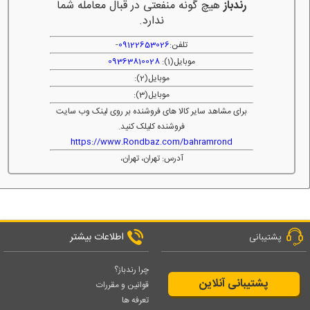
رندباز
هیچ گونه منفعتی در قبال معامله شما
ندارد.
تلفن:
09122653026
-
موبایل(1):
09363810028
موبایل(2):
موبایل(3):
برای مشاهد سایر کالا های فروشنده بر روی لینک وب سایت
فروشنده کلیلک کنید.
https://www.Rondbaz.com/bahramrond
آدرس: تهران، تهران،
اطلاعات بیشتر
پشتیبانی
چرا رندباز؟
پشتیبانی آنلاین
قوانین و مقررات
تعرفه ها