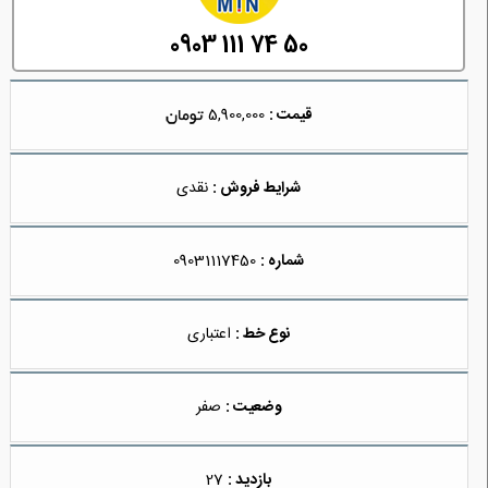
0903 111 74 50
قیمت :
5,900,000
شرایط فروش :
نقدی
شماره :
09031117450
نوع خط :
اعتباری
وضعیت :
صفر
بازدید :
27