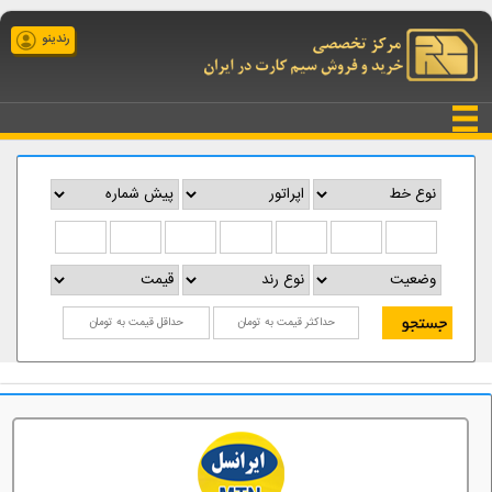
رندینو