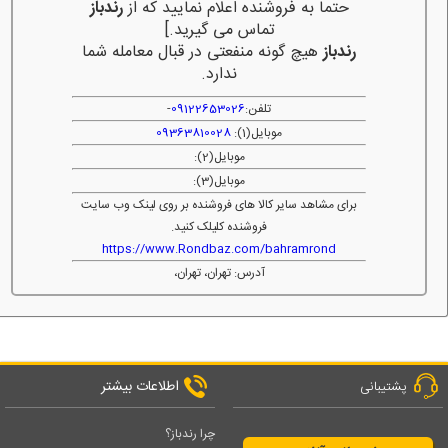
حتما به فروشنده اعلام نمایید که از
رندباز
تماس می گیرید.]
رندباز
هیچ گونه منفعتی در قبال معامله شما
ندارد.
تلفن:
09122653026
-
موبایل(1):
09363810028
موبایل(2):
موبایل(3):
برای مشاهد سایر کالا های فروشنده بر روی لینک وب سایت
فروشنده کلیلک کنید.
https://www.Rondbaz.com/bahramrond
آدرس: تهران، تهران،
اطلاعات بیشتر
پشتیبانی
چرا رندباز؟