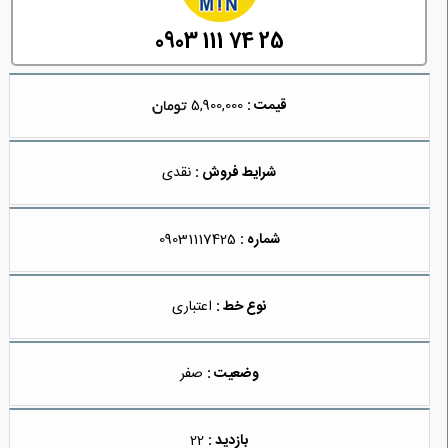
0903 111 74 25
قیمت :
5,900,000
شرایط فروش :
نقدی
شماره :
09031117425
نوع خط :
اعتباری
وضعیت :
صفر
بازدید :
22