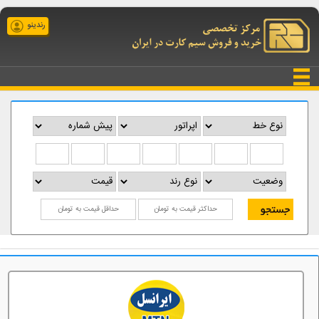
رندینو