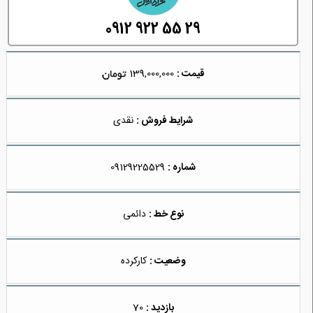
0912 922 55 29
قیمت :
139,000,000
شرایط فروش :
نقدی
شماره :
09129225529
نوع خط :
دائمی
وضعیت :
کارکرده
بازدید :
70