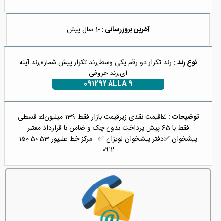
آخرین بروزرسانی :
-1 سال پیش
نوع رند :
رند تکرار دو رقم یکی وسط,رند تکرار پیش شماره,رند آینه
ای,رند حروفی
091292 ALLA 9
توضیحات :
‎☑️قیمت نقدی زیرقیمت بازار فقط 139 میلیون☑️ ‎قسطی
فقط با 65 پیش پرداخت بدون چک و ضامن با قرارداد معتبر
پیشخوان ‎✅دفتر پیشخوان لویزان ✅ . مرکز خط علیپور 53 50 150
0912