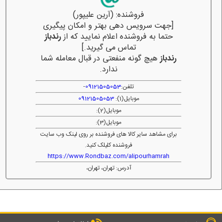
فروشنده: (آرین علیپور)
[جهت سرویس دهی بهتر و امکان پیگیری
حتما به فروشنده اعلام نمایید که از
رندباز
تماس می گیرید.]
رندباز
هیچ گونه منفعتی در قبال معامله شما
ندارد.
تلفن:
09121505053
-
موبایل(1):
09121505053
موبایل(2):
موبایل(3):
برای مشاهد سایر کالا های فروشنده بر روی لینک وب سایت
فروشنده کلیلک کنید.
https://www.Rondbaz.com/alipourhamrah
آدرس: تهران، تهران،