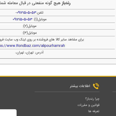
رندباز
هیچ گونه منفعتی در قبال معامله شما 
تلفن:
09121505053
-
موبایل(1):
09121505053
موبایل(2):
موبایل(3):
برای مشاهد سایر کالا های فروشنده بر روی لینک وب سایت فرو
ps://www.Rondbaz.com/alipourhamrah
آدرس: تهران، تهران،
اطلاعات بیشتر
چرا رندباز؟
قوانین و مقررات
تعرفه ها