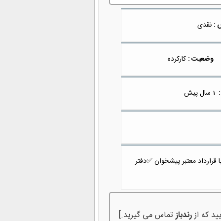
 :
نقدی
وضعیت :
کارکرده
:
-1 سال پیش
‎☑️قیمت نقدی زیرقیمت بازار فقط ۶۹۰ میلیون☑️ ‎قسطی فقط با ۳۱۰ پیش پرداخت بدون چک و ضامن با قرارداد معتبر پیشخوان ‎✅دفتر
ید که از
رندباز
تماس می گیرید.]