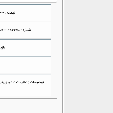
قیمت :
690,000,000
شماره :
09121486650
بازدی
توضیحات :