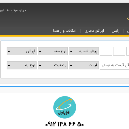
درباره مرکز خط علیپو
ل
رایتل
اپراتور مجازی
امکانات و راهنما
0912 148 66 50