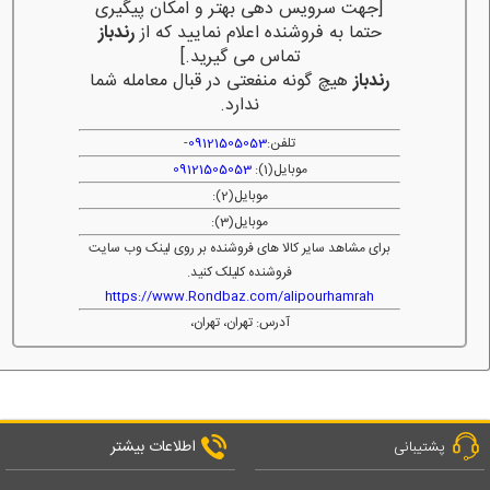
[جهت سرویس دهی بهتر و امکان پیگیری
حتما به فروشنده اعلام نمایید که از
رندباز
تماس می گیرید.]
رندباز
هیچ گونه منفعتی در قبال معامله شما
ندارد.
تلفن:
09121505053
-
موبایل(1):
09121505053
موبایل(2):
موبایل(3):
برای مشاهد سایر کالا های فروشنده بر روی لینک وب سایت
فروشنده کلیلک کنید.
https://www.Rondbaz.com/alipourhamrah
آدرس: تهران، تهران،
اطلاعات بیشتر
پشتیبانی