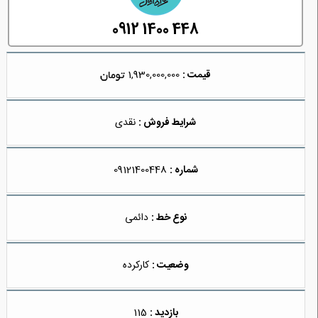
0912 1400 448
قیمت :
1,930,000,000
شرایط فروش :
نقدی
شماره :
09121400448
نوع خط :
دائمی
وضعیت :
کارکرده
بازدید :
115