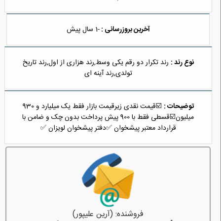
آخرین بروزرسانی :
-1 سال پیش
نوع رند :
رند تکرار دو رقم یکی وسط,رند هزاری از اول,رند تاریخ
تولدی,رند آینه ای
توضیحات :
‎☑️قیمت نقدی زیرقیمت بازار فقط یک میلیارد و 930
میلیون☑️‎قسطی فقط با 900 پیش پرداخت بدون چک و ضامن با
قرارداد معتبر پیشخوان ‎✅دفتر پیشخوان لویزان ✅
فروشنده: (آرین علیپور)