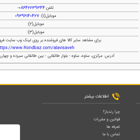
تلفن:
08642239344
-
موبایل(1):
09396140427
موبایل(2):
موبایل(3):
برای مشاهد سایر کالا های فروشنده بر روی لینک وب سایت فرو
ttps://www.Rondbaz.com/alavisaveh
آدرس: مرکزی، ساوه، ساوه - بلوار طالقانی - بین طالقانی سیزده و چهارر
اطلاعات بیشتر
چرا رندباز؟
قوانین و مقررات
تعرفه ها
تماس با ما