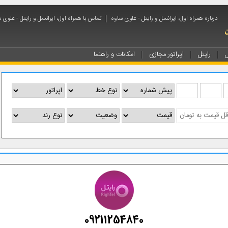
درباره همراه اول، ایرانسل و رایتل - علوی ساوه
تماس با همراه اول، ایرانسل و رایتل - علوی 
ل
رایتل
اپراتور مجازی
امکانات و راهنما
09211254840