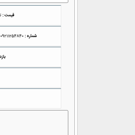
قیمت :
ت
شماره :
09211254840
بازد