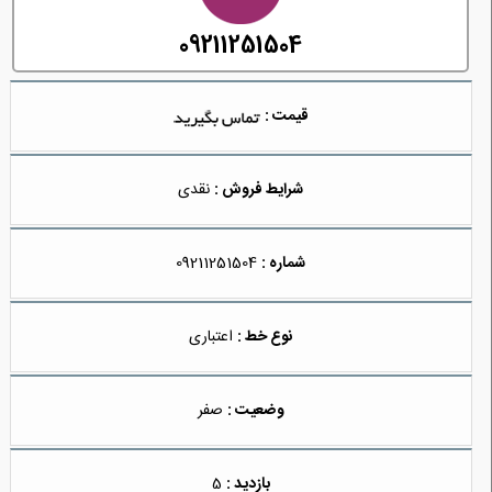
09211251504
قیمت :
شرایط فروش :
نقدی
شماره :
09211251504
نوع خط :
اعتباری
وضعیت :
صفر
بازدید :
5