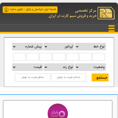
همراه اول، ایرانسل و رایتل - علوی ساوه