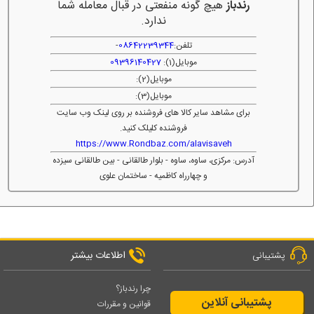
رندباز
هیچ گونه منفعتی در قبال معامله شما
ندارد.
تلفن:
08642239344
-
موبایل(1):
09396140427
موبایل(2):
موبایل(3):
برای مشاهد سایر کالا های فروشنده بر روی لینک وب سایت
فروشنده کلیلک کنید.
https://www.Rondbaz.com/alavisaveh
آدرس: مرکزی، ساوه، ساوه - بلوار طالقانی - بین طالقانی سیزده
و چهارراه کاظمیه - ساختمان علوی
اطلاعات بیشتر
پشتیبانی
چرا رندباز؟
پشتیبانی آنلاین
قوانین و مقررات