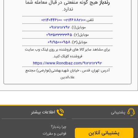
رندباز
هیچ گونه منفعتی در قبال معامله شما
ندارد.
تلفن:
02146882100
-
02140446100
موبایل(1):
09121212792
موبایل(2):
09353333365
موبایل(3):
09195000958
برای مشاهد سایر کالا های فروشنده بر روی لینک وب سایت
فروشنده کلیلک کنید.
https://www.Rondbaz.com/9121212792
آدرس: تهران، قدس ، خیابان شهیدبهشتی(عوارضی) مجتمع
علاءالدین
اطلاعات بیشتر
پشتیبانی
چرا رندباز؟
پشتیبانی آنلاین
قوانین و مقررات