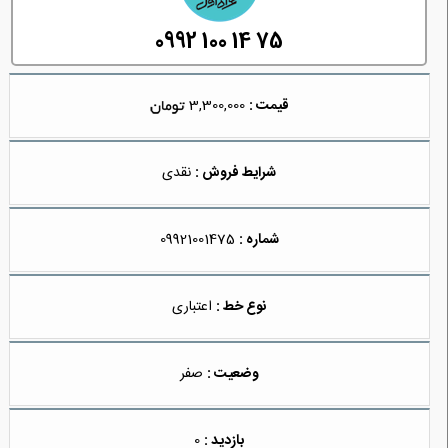
0992 100 14 75
قیمت :
3,300,000
شرایط فروش :
نقدی
شماره :
09921001475
نوع خط :
اعتباری
وضعیت :
صفر
بازدید :
0