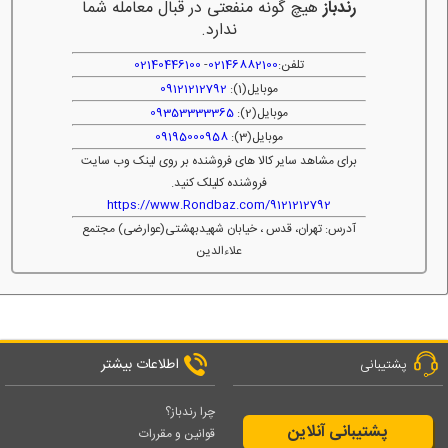
رندباز
هیچ گونه منفعتی در قبال معامله شما
ندارد.
تلفن:
02146882100
-
02140446100
موبایل(1):
09121212792
موبایل(2):
09353333365
موبایل(3):
09195000958
برای مشاهد سایر کالا های فروشنده بر روی لینک وب سایت
فروشنده کلیلک کنید.
https://www.Rondbaz.com/9121212792
آدرس: تهران، قدس ، خیابان شهیدبهشتی(عوارضی) مجتمع
علاءالدین
اطلاعات بیشتر
پشتیبانی
چرا رندباز؟
پشتیبانی آنلاین
قوانین و مقررات