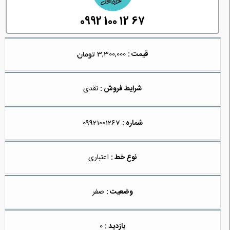
0992 100 12 67
قیمت :
3,300,000
شرایط فروش :
نقدی
شماره :
09921001267
نوع خط :
اعتباری
وضعیت :
صفر
بازدید :
0