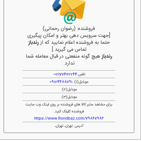
فروشنده: (رضوان رحمانی)
[جهت سرویس دهی بهتر و امکان پیگیری
حتما به فروشنده اعلام نمایید که از
رندباز
تماس می گیرید.]
رندباز
هیچ گونه منفعتی در قبال معامله شما
ندارد.
تلفن:
02177472244
-
موبایل(1):
09124488791
موبایل(2):
موبایل(3):
برای مشاهد سایر کالا های فروشنده بر روی لینک وب سایت
فروشنده کلیلک کنید.
https://www.Rondbaz.com/79867986
آدرس: تهران، تهران،