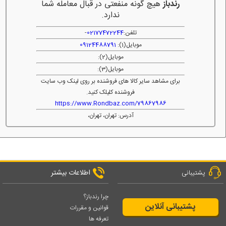
رندباز
هیچ گونه منفعتی در قبال معامله شما
ندارد.
تلفن:
02177472244
-
موبایل(1):
09124488791
موبایل(2):
موبایل(3):
برای مشاهد سایر کالا های فروشنده بر روی لینک وب سایت
فروشنده کلیلک کنید.
https://www.Rondbaz.com/79867986
آدرس: تهران، تهران،
اطلاعات بیشتر
پشتیبانی
چرا رندباز؟
پشتیبانی آنلاین
قوانین و مقررات
تعرفه ها