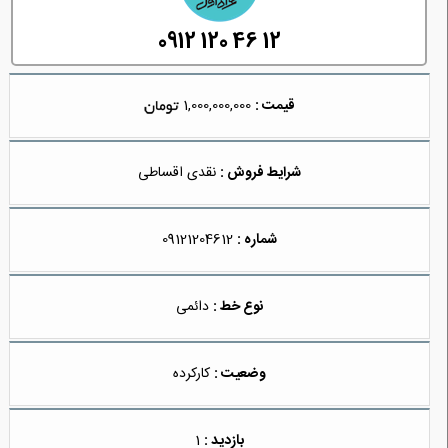
0912 120 46 12
قیمت :
1,000,000,000
شرایط فروش :
نقدی اقساطی
شماره :
09121204612
نوع خط :
دائمی
وضعیت :
کارکرده
بازدید :
1