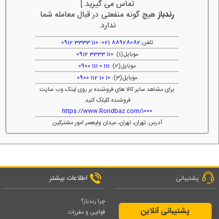
تماس می گیرید.]
رندباز
هیچ گونه منفعتی در قبال معامله شما
ندارد.
تلفن:
88928082 021
-
110 3333 0912
موبایل(1):
110 3333 0912
موبایل(2):
111 0 111 0900
موبایل(3):
10 10 112 0900
برای مشاهد سایر کالا های فروشنده بر روی لینک وب سایت
فروشنده کلیلک کنید.
https://www.Rondbaz.com/1000
آدرس: تهران، تهران، میدان ولیعصر امور مشترکین
اطلاعات بیشتر
پشتیبانی
چرا رندباز؟
پشتیبانی آنلاین
قوانین و مقررات