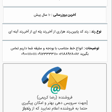
آخرین بروزرسانی :
-1 سال پیش
نوع رند :
رند کد پایین,رند هزاری از آخر,رند پله ای از آخر,رند آینه ای
توضیحات :
انواع خط متناسب با بودجه و سلیقه شما داریم تماس
بگیرید 02188928082 09123333110 09001110111
فروشنده: (رضا کریمی)
[جهت سرویس دهی بهتر و امکان پیگیری
حتما به فروشنده اعلام نمایید که از
رندباز