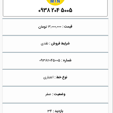
0938 204 5005
قیمت :
3,000,000
شرایط فروش :
نقدی
شماره :
09382045005
نوع خط :
اعتباری
وضعیت :
صفر
بازدید :
34