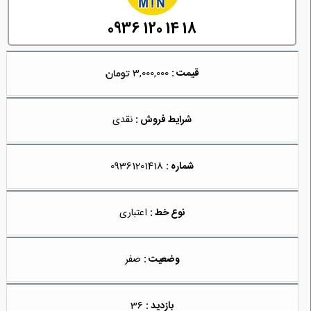
0936 120 14 18
قیمت :
3,000,000
شرایط فروش :
نقدی
شماره :
09361201418
نوع خط :
اعتباری
وضعیت :
صفر
بازدید :
36