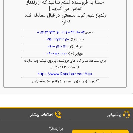
حتما به فروشنده اعلام نمایید که از
رندباز
تماس می گیرید.]
رندباز
هیچ گونه منفعتی در قبال معامله شما
ندارد.
تلفن:
88928082 021
-
110 3333 0912
موبایل(1):
110 3333 0912
موبایل(2):
111 0 111 0900
موبایل(3):
10 10 112 0900
برای مشاهد سایر کالا های فروشنده بر روی لینک وب سایت
فروشنده کلیلک کنید.
https://www.Rondbaz.com/1000
آدرس: تهران، تهران، میدان ولیعصر امور مشترکین
اطلاعات بیشتر
پشتیبانی
چرا رندباز؟