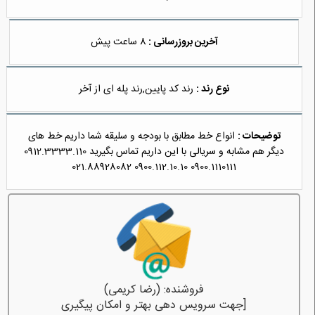
آخرین بروزرسانی :
8 ساعت پیش
نوع رند :
رند کد پایین,رند پله ای از آخر
توضیحات :
انواع خط مطابق با بودجه و سلیقه شما داریم خط های
دیگر هم مشابه و سریالی با این داریم تماس بگیرید 0912.3333.110
0900.1110111 0900.112.10.10 021.88928082
فروشنده: (رضا کریمی)
[جهت سرویس دهی بهتر و امکان پیگیری