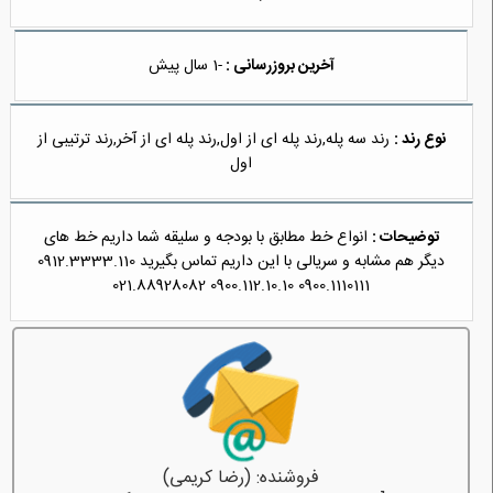
آخرین بروزرسانی :
-1 سال پیش
نوع رند :
رند سه پله,رند پله ای از اول,رند پله ای از آخر,رند ترتیبی از
اول
توضیحات :
انواع خط مطابق با بودجه و سلیقه شما داریم خط های
دیگر هم مشابه و سریالی با این داریم تماس بگیرید 0912.3333.110
0900.1110111 0900.112.10.10 021.88928082
فروشنده: (رضا کریمی)