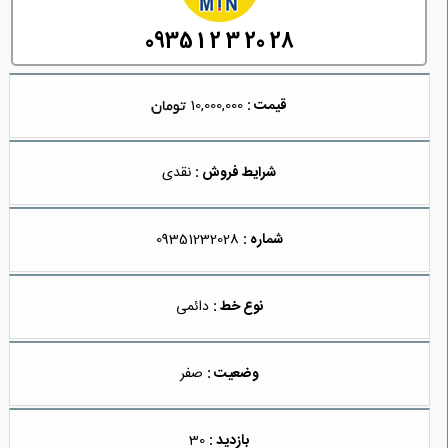
0935 1 2 3 20 28
قیمت :
10,000,000
شرایط فروش :
نقدی
شماره :
09351232028
نوع خط :
دائمی
وضعیت :
صفر
بازدید :
30