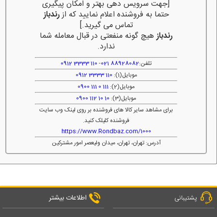
[جهت سرویس دهی بهتر و امکان پیگیری
حتما به فروشنده اعلام نمایید که از
رندباز
تماس می گیرید.]
رندباز
هیچ گونه منفعتی در قبال معامله شما
ندارد.
تلفن:
88928082 021
-
110 3333 0912
موبایل(1):
110 3333 0912
موبایل(2):
111 0 111 0900
موبایل(3):
10 10 112 0900
برای مشاهد سایر کالا های فروشنده بر روی لینک وب سایت
فروشنده کلیلک کنید.
https://www.Rondbaz.com/1000
آدرس: تهران، تهران، میدان ولیعصر امور مشترکین
اطلاعات بیشتر
پشتیبانی